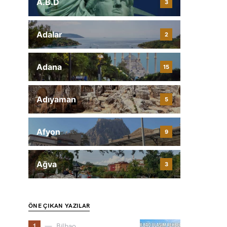
A.B.D
3
Adalar
2
Adana
15
Adıyaman
5
Afyon
9
Ağva
3
ÖNE ÇIKAN YAZILAR
1
Bilbao