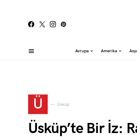
Avrupa
Amerika
Asy
Ü
Üsküp
Üsküp’te Bir İz: R