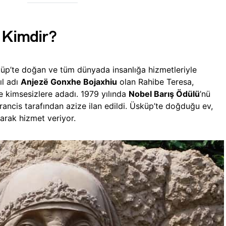
 Kimdir?
küp’te doğan ve tüm dünyada insanlığa hizmetleriyle
ıl adı
Anjezë Gonxhe Bojaxhiu
olan Rahibe Teresa,
ve kimsesizlere adadı. 1979 yılında
Nobel Barış Ödülü
’nü
ancis tarafından azize ilan edildi. Üsküp’te doğduğu ev,
arak hizmet veriyor.