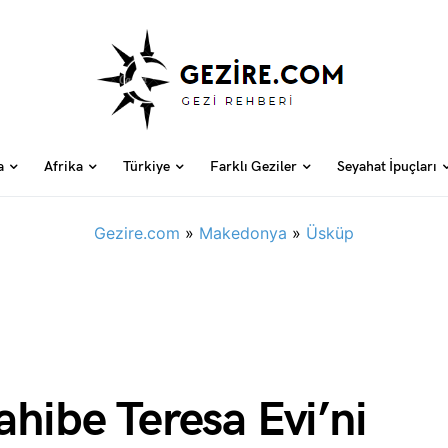
a
Afrika
Türkiye
Farklı Geziler
Seyahat İpuçları
Gezire.com
»
Makedonya
»
Üsküp
ahibe Teresa Evi’ni