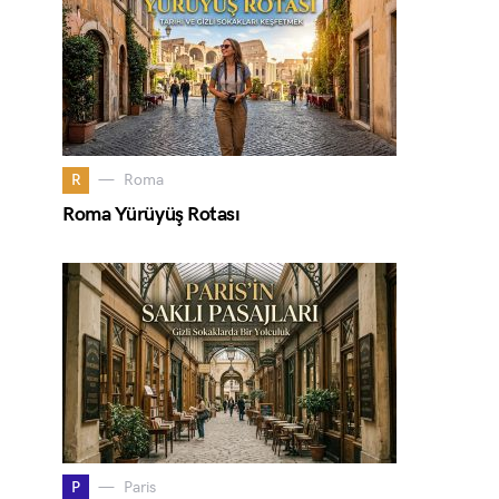
R
Roma
Roma Yürüyüş Rotası
P
Paris