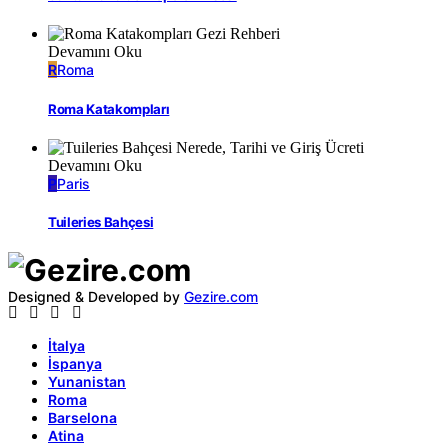
Devamını Oku
R
Roma
Roma Katakompları
Devamını Oku
P
Paris
Tuileries Bahçesi
Designed & Developed by
Gezire.com
İtalya
İspanya
Yunanistan
Roma
Barselona
Atina