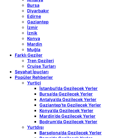
Bursa
Diyarbakır
Edirne
Gaziantep
İzmir
İznik
Konya
Mardin
Muğla
Farklı Geziler
Tren Gezileri
Cruise Turları
Seyahat İpuçları
Popüler Rehberler
Yurtiçi
İstanbul’da Gezilecek Yerler
Bursa’da Gezilecek Yerler
Antalya’da Gezilecek Yerler
Gaziantep’te Gezilecek Yerler
Konya’da Gezilecek Yerler
Mardin’de Gezilecek Yerler
Bodrum’da Gezilecek Yerler
Yurtdışı
Barselona’da Gezilecek Yerler