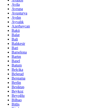
Avanos
Avila
Avrupa
Avusturya
Aydın
Ayvalık
Azerbaycan
Bakü
Balat
Bali
Balıkesir
Bari
Barselona
Bartın
Basel
Batum
Belçika
Belgrad
Bergama
Berlin
Beşiktaş
Beykoz
Beyoğlu
Bilbao
Bitlis