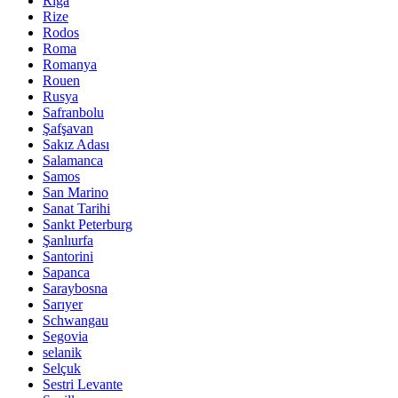
Riga
Rize
Rodos
Roma
Romanya
Rouen
Rusya
Safranbolu
Şafşavan
Sakız Adası
Salamanca
Samos
San Marino
Sanat Tarihi
Sankt Peterburg
Şanlıurfa
Santorini
Sapanca
Saraybosna
Sarıyer
Schwangau
Segovia
selanik
Selçuk
Sestri Levante