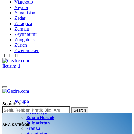
Viareggio
Viyana
Yunanistan
Zadar
Zaragoza
Zermatt
Zeytinburnu
Zonguldak
Zürich
Zweibrücken
İletişim
Avrupa
Search for:
Almanya
Search
Avusturya
Bosna Hersek
Bulgaristan
ANA KATEGORI
Fransa
Hırvatistan