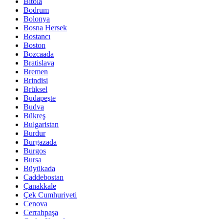
Bitola
Bodrum
Bolonya
Bosna Hersek
Bostancı
Boston
Bozcaada
Bratislava
Bremen
Brindisi
Brüksel
Budapeşte
Budva
Bükreş
Bulgaristan
Burdur
Burgazada
Burgos
Bursa
Büyükada
Caddebostan
Çanakkale
Çek Cumhuriyeti
Cenova
Cerrahpaşa