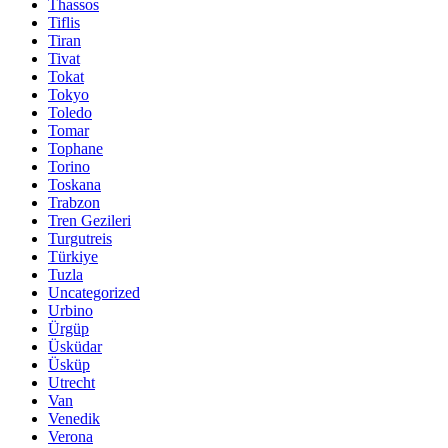
Thassos
Tiflis
Tiran
Tivat
Tokat
Tokyo
Toledo
Tomar
Tophane
Torino
Toskana
Trabzon
Tren Gezileri
Turgutreis
Türkiye
Tuzla
Uncategorized
Urbino
Ürgüp
Üsküdar
Üsküp
Utrecht
Van
Venedik
Verona