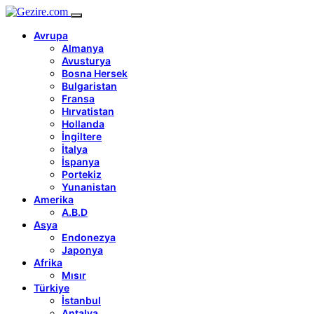
Avrupa
Almanya
Avusturya
Bosna Hersek
Bulgaristan
Fransa
Hırvatistan
Hollanda
İngiltere
İtalya
İspanya
Portekiz
Yunanistan
Amerika
A.B.D
Asya
Endonezya
Japonya
Afrika
Mısır
Türkiye
İstanbul
Antalya