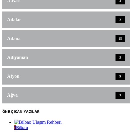
A.B.D
3
Adalar
2
Adana
15
Adıyaman
5
Afyon
9
Ağva
3
ÖNE ÇIKAN YAZILAR
1
Bilbao