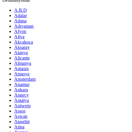
Destinasyonlar
A.B.D
Adalar
Adana
Adıyaman
Afyon
Ağva
Akçakoca
Aksaray
Alanya
Alicante
Almanya
Amasra
Amasya
Amsterdam
Anamur
Ankara
Annecy
Antalya
Antwerp
Assos
Aswan
Ataşehir
Atina