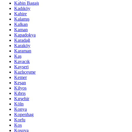
Kabin Bagajı
Kadıköy
Kahire
Kalamış
Kalkan
Kaman
Kapadokya
Karadağ
Karaköy
Karaman
Kaş
Kavacık
Kayseri
Kazlıçeşme
Kemer
Keşan
Kilyos
Kıbrıs
Kırşehir
Köln
Konya
Kopenhag
Korfu
Kos
Kosova