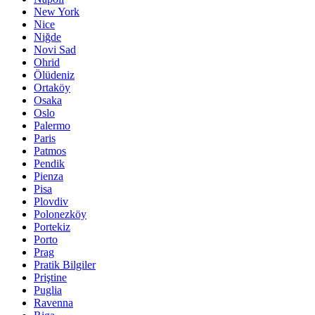
New York
Nice
Niğde
Novi Sad
Ohrid
Ölüdeniz
Ortaköy
Osaka
Oslo
Palermo
Paris
Patmos
Pendik
Pienza
Pisa
Plovdiv
Polonezköy
Portekiz
Porto
Prag
Pratik Bilgiler
Priştine
Puglia
Ravenna