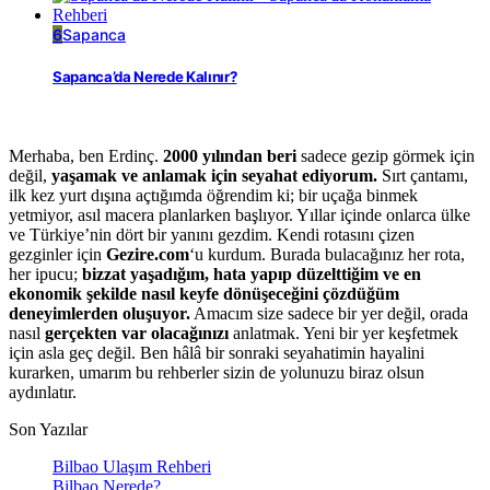
6
Sapanca
Sapanca’da Nerede Kalınır?
Merhaba, ben Erdinç.
2000 yılından beri
sadece gezip görmek için
değil,
yaşamak ve anlamak için seyahat ediyorum.
Sırt çantamı,
ilk kez yurt dışına açtığımda öğrendim ki; bir uçağa binmek
yetmiyor, asıl macera planlarken başlıyor. Yıllar içinde onlarca ülke
ve Türkiye’nin dört bir yanını gezdim. Kendi rotasını çizen
gezginler için
Gezire.com
‘u kurdum. Burada bulacağınız her rota,
her ipucu;
bizzat yaşadığım, hata yapıp düzelttiğim ve en
ekonomik şekilde nasıl keyfe dönüşeceğini çözdüğüm
deneyimlerden oluşuyor.
Amacım size sadece bir yer değil, orada
nasıl
gerçekten var olacağınızı
anlatmak. Yeni bir yer keşfetmek
için asla geç değil. Ben hâlâ bir sonraki seyahatimin hayalini
kurarken, umarım bu rehberler sizin de yolunuzu biraz olsun
aydınlatır.
Son Yazılar
Bilbao Ulaşım Rehberi
Bilbao Nerede?