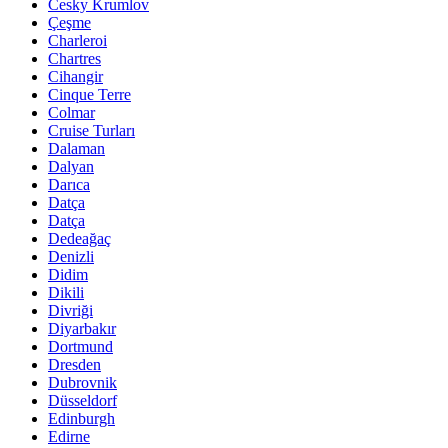
Cesky Krumlov
Çeşme
Charleroi
Chartres
Cihangir
Cinque Terre
Colmar
Cruise Turları
Dalaman
Dalyan
Darıca
Datça
Datça
Dedeağaç
Denizli
Didim
Dikili
Divriği
Diyarbakır
Dortmund
Dresden
Dubrovnik
Düsseldorf
Edinburgh
Edirne