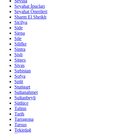
Sevilla
Seyahat İpuçları
Seyahat Önerileri
Sharm El Sheikh
Sicilya
Side
Siena
Şile
Silifke
Sintra
Şişli
Sitges
Sivas
Sırbistan
Sofya
Split
Stuttgart
Sultanahmet
Sultanbeyli
Sütlüce
Talinn
Tarih
Tarragona
Tarsus
Tekirdağ