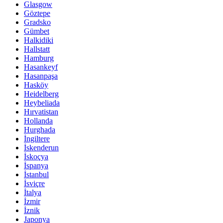
Glasgow
Göztepe
Gradsko
Gümbet
Halkidiki
Hallstatt
Hamburg
Hasankeyf
Hasanpaşa
Hasköy
Heidelberg
Heybeliada
Hırvatistan
Hollanda
Hurghada
İngiltere
İskenderun
İskoçya
İspanya
İstanbul
İsviçre
İtalya
İzmir
İznik
Japonya