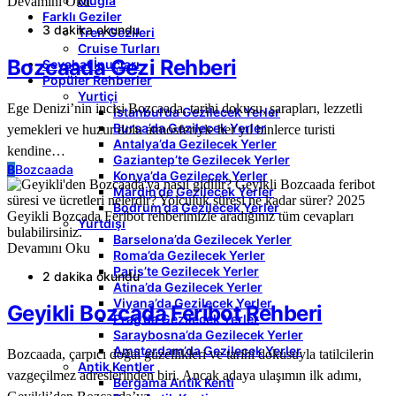
Muğla
Devamını Oku
Farklı Geziler
3 dakika okundu
Tren Gezileri
Cruise Turları
Bozcaada Gezi Rehberi
Seyahat İpuçları
Popüler Rehberler
Yurtiçi
Ege Denizi’nin incisi Bozcaada, tarihi dokusu, şarapları, lezzetli
İstanbul’da Gezilecek Yerler
Bursa’da Gezilecek Yerler
yemekleri ve huzur dolu atmosferiyle her yıl binlerce turisti
Antalya’da Gezilecek Yerler
kendine…
Gaziantep’te Gezilecek Yerler
B
Bozcaada
Konya’da Gezilecek Yerler
Mardin’de Gezilecek Yerler
Bodrum’da Gezilecek Yerler
Yurtdışı
Barselona’da Gezilecek Yerler
Devamını Oku
Roma’da Gezilecek Yerler
Paris’te Gezilecek Yerler
2 dakika okundu
Atina’da Gezilecek Yerler
Viyana’da Gezilecek Yerler
Geyikli Bozcada Feribot Rehberi
Prag’da Gezilecek Yerler
Saraybosna’da Gezilecek Yerler
Amsterdam’da Gezilecek Yerler
Bozcaada, çarpıcı doğal güzellikleri ve tarihi dokusuyla tatilcilerin
Antik Kentler
vazgeçilmez adreslerinden biri. Ancak adaya ulaşımın ilk adımı,
Bergama Antik Kenti