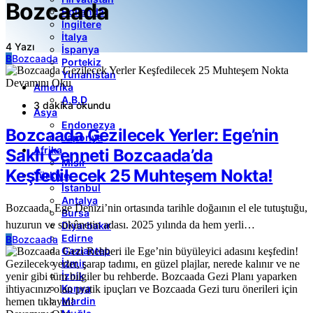
Bozcaada
Hollanda
İngiltere
İtalya
4 Yazı
İspanya
B
Bozcaada
Portekiz
Yunanistan
Devamını Oku
Amerika
A.B.D
3 dakika okundu
Asya
Endonezya
Bozcaada Gezilecek Yerler: Ege’nin
Japonya
Afrika
Saklı Cenneti Bozcaada’da
Mısır
Keşfedilecek 25 Muhteşem Nokta!
Türkiye
İstanbul
Antalya
Bozcaada, Ege Denizi’nin ortasında tarihle doğaının el ele tutuştuğu,
Bursa
huzurun ve sükûnetin adası. 2025 yılında da hem yerli…
Diyarbakır
Edirne
B
Bozcaada
Gaziantep
İzmir
İznik
Konya
Mardin