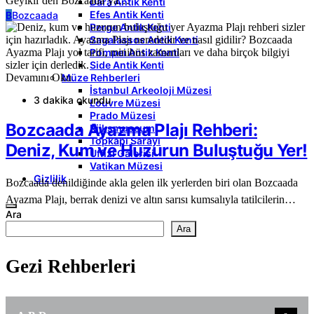
Geyikli’den Bozcaada’ya…
Dara Antik Kenti
Efes Antik Kenti
B
Bozcaada
Perge Antik Kenti
Sagalassos Antik Kenti
Pompei Antik Kenti
Side Antik Kenti
Müze Rehberleri
Devamını Oku
İstanbul Arkeoloji Müzesi
3 dakika okundu
Louvre Müzesi
Prado Müzesi
Bozcaada Ayazma Plajı Rehberi:
Rijksmuseum
Topkapı Sarayı
Deniz, Kum ve Huzurun Buluştuğu Yer!
Uffizi Galerisi
Vatikan Müzesi
Gizlilik
Bozcaada denildiğinde akla gelen ilk yerlerden biri olan Bozcaada
Ayazma Plajı, berrak denizi ve altın sarısı kumsalıyla tatilcilerin…
Ara
Ara
Gezi Rehberleri