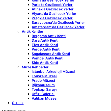
Roma’da Gezilecek Yerler
Paris’te Gezilecek Yerler
Atina’da Gezilecek Yerler
Viyana’da Gezilecek Yerler
Prag’da Gezilecek Yerler
Saraybosna’da Gezilecek Yerler
Amsterdam’da Gezilecek Yerler
Antik Kentler
Bergama Antik Kenti
Dara Antik Kenti
Efes Antik Kenti
Perge Antik Kenti
Sagalassos Antik Kenti
Pompei Antik Kenti
Side Antik Kenti
Müze Rehberleri
İstanbul Arkeoloji Müzesi
Louvre Müzesi
Prado Müzesi
Rijksmuseum
Topkapı Sarayı
Uffizi Galerisi
Vatikan Müzesi
Gizlilik