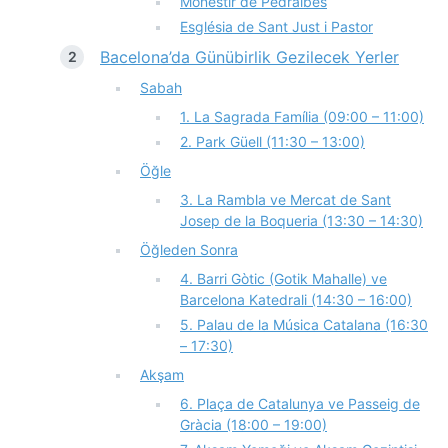
Monestir de Pedralbes
Església de Sant Just i Pastor
Bacelona’da Günübirlik Gezilecek Yerler
Sabah
1. La Sagrada Família (09:00 – 11:00)
2. Park Güell (11:30 – 13:00)
Öğle
3. La Rambla ve Mercat de Sant
Josep de la Boqueria (13:30 – 14:30)
Öğleden Sonra
4. Barri Gòtic (Gotik Mahalle) ve
Barcelona Katedrali (14:30 – 16:00)
5. Palau de la Música Catalana (16:30
– 17:30)
Akşam
6. Plaça de Catalunya ve Passeig de
Gràcia (18:00 – 19:00)