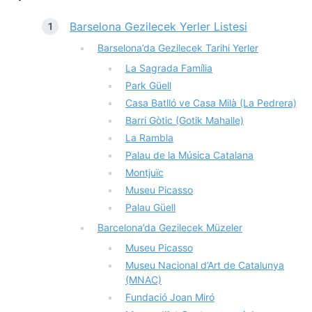
Barselona Gezilecek Yerler Listesi
Barselona’da Gezilecek Tarihi Yerler
La Sagrada Família
Park Güell
Casa Batlló ve Casa Milà (La Pedrera)
Barri Gòtic (Gotik Mahalle)
La Rambla
Palau de la Música Catalana
Montjuïc
Museu Picasso
Palau Güell
Barcelona’da Gezilecek Müzeler
Museu Picasso
Museu Nacional d’Art de Catalunya
(MNAC)
Fundació Joan Miró