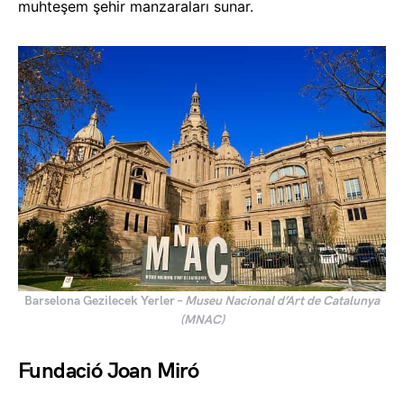
muhteşem şehir manzaraları sunar.
Barselona Gezilecek Yerler –
Museu Nacional d’Art de Catalunya
(MNAC)
Fundació Joan Miró