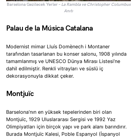
Barselona Gezilecek Yerler –
La Rambla ve Christopher Columbus
Anıtı
Palau de la Música Catalana
Modernist mimar Lluís Domènech i Montaner
tarafından tasarlanan bu konser salonu, 1908 yılında
tamamlanmış ve UNESCO Dünya Mirası Listesi’ne
dahil edilmiştir. Renkli vitrayları ve süslü iç
dekorasyonuyla dikkat çeker.
Montjuïc
Barselona’nın en yüksek tepelerinden biri olan
Montjuïc, 1929 Uluslararası Sergisi ve 1992 Yaz
Olimpiyatları için birçok yapı ve park alanı barındırır.
Burada Montjuïc Kalesi, Poble Espanyol (İspanyol