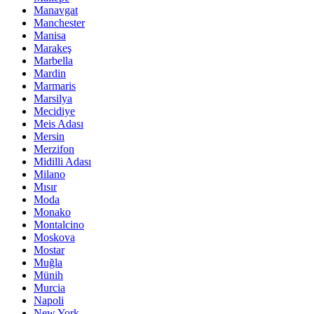
Manavgat
Manchester
Manisa
Marakeş
Marbella
Mardin
Marmaris
Marsilya
Mecidiye
Meis Adası
Mersin
Merzifon
Midilli Adası
Milano
Mısır
Moda
Monako
Montalcino
Moskova
Mostar
Muğla
Münih
Murcia
Napoli
New York