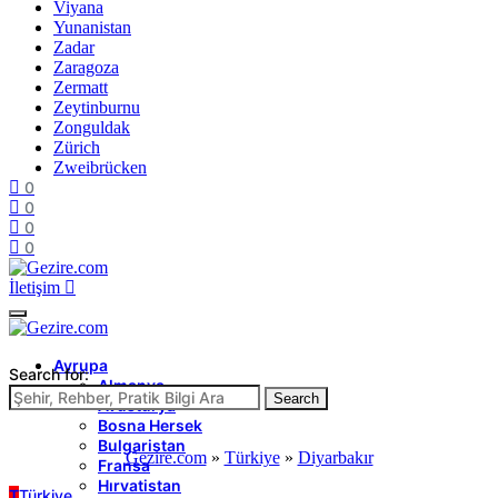
Viyana
Yunanistan
Zadar
Zaragoza
Zermatt
Zeytinburnu
Zonguldak
Zürich
Zweibrücken
0
0
0
0
İletişim
Avrupa
Search for:
Almanya
Search
Avusturya
Bosna Hersek
Bulgaristan
Gezire.com
»
Türkiye
»
Diyarbakır
Fransa
Hırvatistan
T
Türkiye