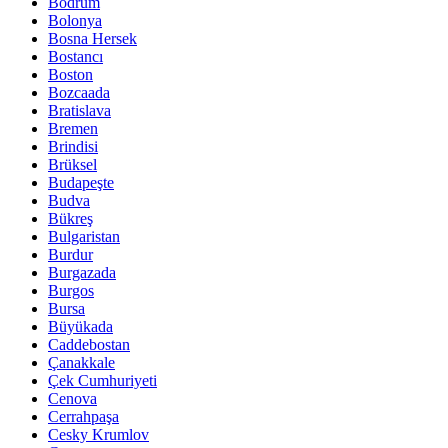
Bodrum
Bolonya
Bosna Hersek
Bostancı
Boston
Bozcaada
Bratislava
Bremen
Brindisi
Brüksel
Budapeşte
Budva
Bükreş
Bulgaristan
Burdur
Burgazada
Burgos
Bursa
Büyükada
Caddebostan
Çanakkale
Çek Cumhuriyeti
Cenova
Cerrahpaşa
Cesky Krumlov