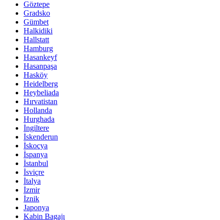
Göztepe
Gradsko
Gümbet
Halkidiki
Hallstatt
Hamburg
Hasankeyf
Hasanpaşa
Hasköy
Heidelberg
Heybeliada
Hırvatistan
Hollanda
Hurghada
İngiltere
İskenderun
İskoçya
İspanya
İstanbul
İsviçre
İtalya
İzmir
İznik
Japonya
Kabin Bagajı