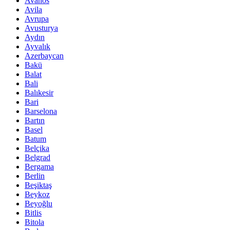
Avanos
Avila
Avrupa
Avusturya
Aydın
Ayvalık
Azerbaycan
Bakü
Balat
Bali
Balıkesir
Bari
Barselona
Bartın
Basel
Batum
Belçika
Belgrad
Bergama
Berlin
Beşiktaş
Beykoz
Beyoğlu
Bitlis
Bitola