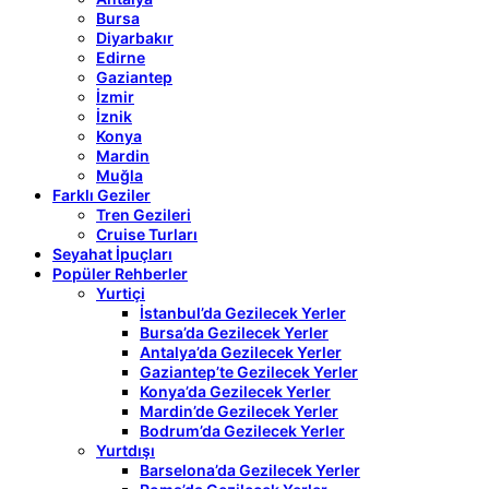
Bursa
Diyarbakır
Edirne
Gaziantep
İzmir
İznik
Konya
Mardin
Muğla
Farklı Geziler
Tren Gezileri
Cruise Turları
Seyahat İpuçları
Popüler Rehberler
Yurtiçi
İstanbul’da Gezilecek Yerler
Bursa’da Gezilecek Yerler
Antalya’da Gezilecek Yerler
Gaziantep’te Gezilecek Yerler
Konya’da Gezilecek Yerler
Mardin’de Gezilecek Yerler
Bodrum’da Gezilecek Yerler
Yurtdışı
Barselona’da Gezilecek Yerler