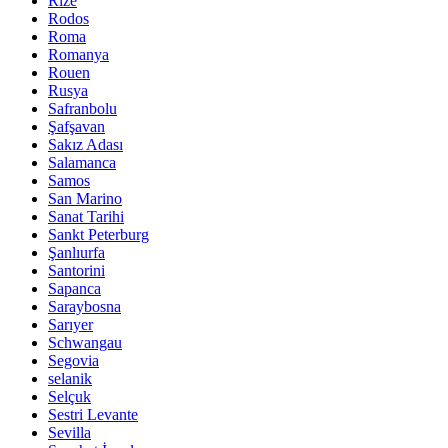
Rize
Rodos
Roma
Romanya
Rouen
Rusya
Safranbolu
Şafşavan
Sakız Adası
Salamanca
Samos
San Marino
Sanat Tarihi
Sankt Peterburg
Şanlıurfa
Santorini
Sapanca
Saraybosna
Sarıyer
Schwangau
Segovia
selanik
Selçuk
Sestri Levante
Sevilla