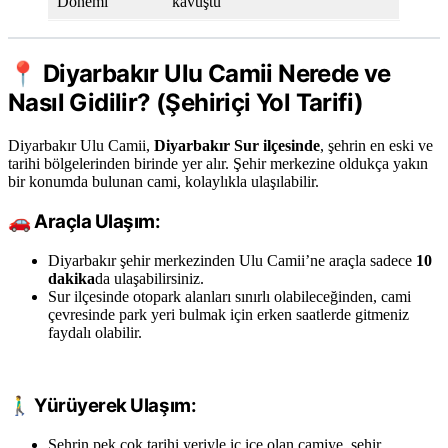
Dönemi
kavuştu
📍
Diyarbakır Ulu Camii Nerede ve
Nasıl Gidilir? (Şehiriçi Yol Tarifi)
Diyarbakır Ulu Camii,
Diyarbakır Sur ilçesinde
, şehrin en eski ve
tarihi bölgelerinden birinde yer alır. Şehir merkezine oldukça yakın
bir konumda bulunan cami, kolaylıkla ulaşılabilir.
🚗
Araçla Ulaşım:
Diyarbakır şehir merkezinden Ulu Camii’ne araçla sadece
10
dakika
da ulaşabilirsiniz.
Sur ilçesinde otopark alanları sınırlı olabileceğinden, cami
çevresinde park yeri bulmak için erken saatlerde gitmeniz
faydalı olabilir.
🚶‍♂️
Yürüyerek Ulaşım:
Şehrin pek çok tarihi yeriyle iç içe olan camiye, şehir