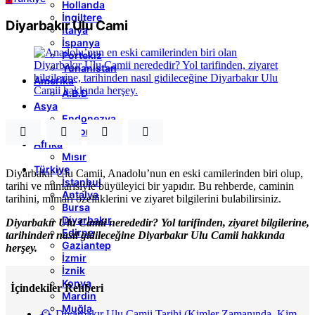
Hollanda
İngiltere
Diyarbakır Ulu Cami
İtalya
İspanya
Portekiz
Yunanistan
Amerika
A.B.D
Asya
Endonezya
Japonya
Afrika
Mısır
Türkiye
Diyarbakır Ulu Camii, Anadolu’nun en eski camilerinden biri olup,
İstanbul
tarihi ve mimarisiyle büyüleyici bir yapıdır. Bu rehberde, caminin
Antalya
tarihini, mimari özelliklerini ve ziyaret bilgilerini bulabilirsiniz.
Bursa
Diyarbakır
Diyarbakır Ulu Camii nerededir? Yol tarifinden, ziyaret bilgilerine,
Edirne
tarihinden nasıl gidileceğine Diyarbakır Ulu Camii hakkında
Gaziantep
herşey.
İzmir
İznik
Konya
İçindekiler Rehberi
Mardin
Muğla
🕰️ Diyarbakır Ulu Camii Tarihi (Kimler Zamanında, Kim