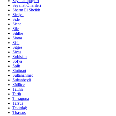
Seyahat İpuçları
Seyahat Önerileri
Sharm El Sheikh
Sicilya
Side
Siena
Şile
Silifke
Sintra
Şişli
Sitges
Sivas
Sırbistan
Sofya
Split
Stuttgart
Sultanahmet
Sultanbeyli
Sütlüce
Talinn
Tarih
Tarragona
Tarsus
Tekirdağ
Thassos