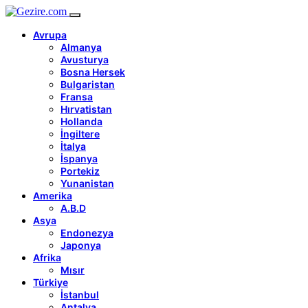
Avrupa
Almanya
Avusturya
Bosna Hersek
Bulgaristan
Fransa
Hırvatistan
Hollanda
İngiltere
İtalya
İspanya
Portekiz
Yunanistan
Amerika
A.B.D
Asya
Endonezya
Japonya
Afrika
Mısır
Türkiye
İstanbul
Antalya