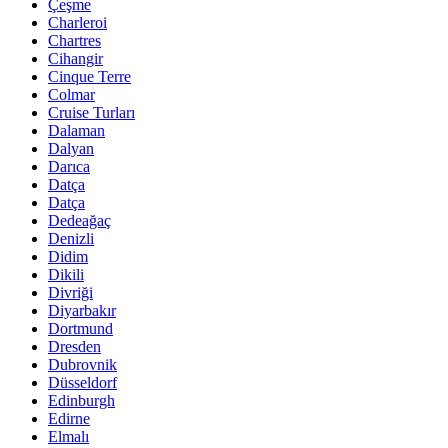
Çeşme
Charleroi
Chartres
Cihangir
Cinque Terre
Colmar
Cruise Turları
Dalaman
Dalyan
Darıca
Datça
Datça
Dedeağaç
Denizli
Didim
Dikili
Divriği
Diyarbakır
Dortmund
Dresden
Dubrovnik
Düsseldorf
Edinburgh
Edirne
Elmalı