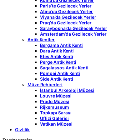
Roma’da Gezilecek Yerler
Paris’te Gezilecek Yerler
Atina’da Gezilecek Yerler
Viyana’da Gezilecek Yerler
Prag’da Gezilecek Yerler
Saraybosna’da Gezilecek Yerler
Amsterdam’da Gezilecek Yerler
Antik Kentler
Bergama Antik Kenti
Dara Antik Kenti
Efes Antik Kenti
Perge Antik Kenti
Sagalassos Antik Kenti
Pompei Antik Kenti
Side Antik Kenti
Müze Rehberleri
İstanbul Arkeoloji Müzesi
Louvre Müzesi
Prado Müzesi
Rijksmuseum
Topkapı Sarayı
Uffizi Galerisi
Vatikan Müzesi
Gizlilik