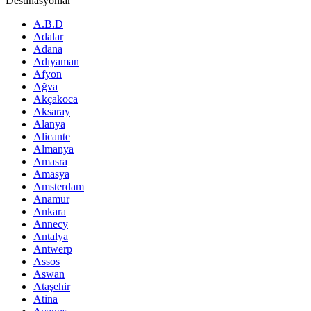
Destinasyonlar
A.B.D
Adalar
Adana
Adıyaman
Afyon
Ağva
Akçakoca
Aksaray
Alanya
Alicante
Almanya
Amasra
Amasya
Amsterdam
Anamur
Ankara
Annecy
Antalya
Antwerp
Assos
Aswan
Ataşehir
Atina