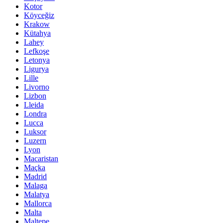
Kotor
Köyceğiz
Krakow
Kütahya
Lahey
Lefkoşe
Letonya
Ligurya
Lille
Livorno
Lizbon
Lleida
Londra
Lucca
Luksor
Luzern
Lyon
Macaristan
Maçka
Madrid
Malaga
Malatya
Mallorca
Malta
Maltepe