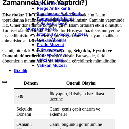
Zamanında, Kim Yaptırdı?)
Efes Antik Kenti
Perge Antik Kenti
Sagalassos Antik Kenti
Diyarbakır Ulu Camii
, 639 yılında Diyarbakır’ın İslam
Pompei Antik Kenti
topraklarına katılmasıyla birlikte inşa edilmiştir. Caminin yapımında,
Side Antik Kenti
Hz. Ömer döneminde bölgeye giren İslam orduları etkili olmuştur.
Müze Rehberleri
Tarihsel olarak
Amida
adlı eski bir Hristiyan bazilikasının yerine
İstanbul Arkeoloji Müzesi
inşa edilmiştir. Bu yüzden yapının içerisinde Hristiyan bazilikası
Louvre Müzesi
mimarisine ait izler de mevcuttur.
Prado Müzesi
Rijksmuseum
Camii, birçok kez restore edilmiş olup,
Selçuklu, Eyyubi ve
Topkapı Sarayı
Osmanlı dönemlerinde
genişletilmiştir. Bu sayede, farklı
Uffizi Galerisi
dönemlerin mimari tarzlarını bir arada görebilmek mümkündür.
Vatikan Müzesi
Gizlilik
Dönem
Önemli Olaylar
İlk yapım, Hristiyan bazilikası
639
üzerine
Selçuklu
Cami, geniş çaplı onarım ve
Dönemi
eklemeler
Osmanlı
Cami, bugünkü görünümüne