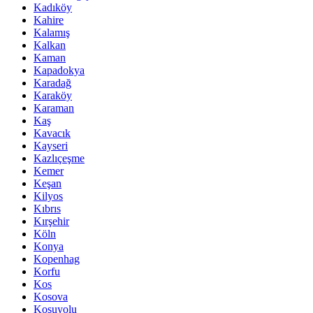
Kadıköy
Kahire
Kalamış
Kalkan
Kaman
Kapadokya
Karadağ
Karaköy
Karaman
Kaş
Kavacık
Kayseri
Kazlıçeşme
Kemer
Keşan
Kilyos
Kıbrıs
Kırşehir
Köln
Konya
Kopenhag
Korfu
Kos
Kosova
Koşuyolu