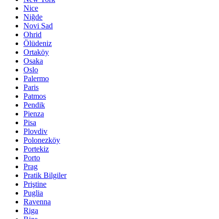
Nice
Niğde
Novi Sad
Ohrid
Ölüdeniz
Ortaköy
Osaka
Oslo
Palermo
Paris
Patmos
Pendik
Pienza
Pisa
Plovdiv
Polonezköy
Portekiz
Porto
Prag
Pratik Bilgiler
Priştine
Puglia
Ravenna
Riga